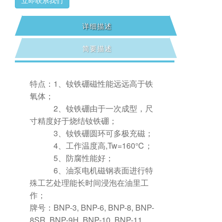
认证
ISO9001/ISO14001/TS16949
市场
美国/欧洲/俄罗斯/日本/韩国/
详细描述
台湾/香港
简要描述
用途
汽车电机/家用电器电机/计算
机/手机/电动工具
特点：1、钕铁硼磁性能远远高于铁
氧体；
2、钕铁硼由于一次成型，尺
寸精度好于烧结钕铁硼；
3、钕铁硼圆环可多极充磁；
4、工作温度高,Tw=160℃；
5、防腐性能好；
6、油泵电机磁钢表面进行特
殊工艺处理能长时间浸泡在油里工
作；
牌号：BNP-3, BNP-6, BNP-8, BNP-
8SR, BNP-9H, BNP-10, BNP-11,