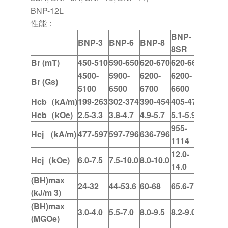
BNP-12L
性能：
BNP-
BNP-3
BNP-6
BNP-8
8SR
Br (mT)
450-510
590-650
620-670
620-660
4500-
5900-
6200-
6200-
Br (Gs)
5100
6500
6700
6600
Hcb
（
kA/m)
199-263
302-374
390-454
405-470
Hcb
（
kOe)
2.5-3.3
3.8-4.7
4.9-5.7
5.1-5.9
955-
Hcj
（
kA/m)
477-597
597-796
636-796
1114
12.0-
Hcj
（
kOe)
6.0-7.5
7.5-10.0
8.0-10.0
14.0
(BH)max
24-32
44-53.6
60-68
65.6-72
(kJ/m 3)
(BH)max
3.0-4.0
5.5-7.0
8.0-9.5
8.2-9.0
(MGOe)