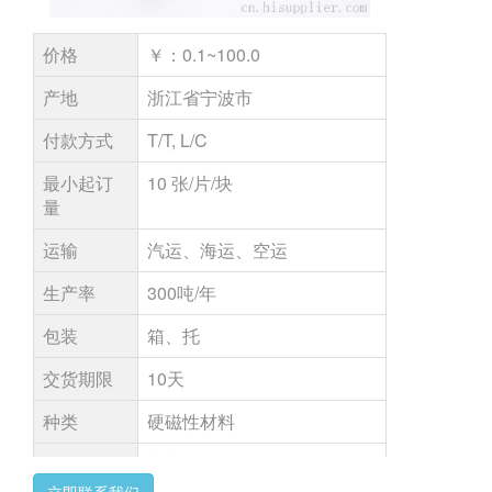
价格
￥：0.1~100.0
产地
浙江省宁波市
付款方式
T/T, L/C
最小起订
10 张/片/块
量
运输
汽运、海运、空运
生产率
300吨/年
包装
箱、托
交货期限
10天
种类
硬磁性材料
品牌
韵升磁钢
立即联系我们