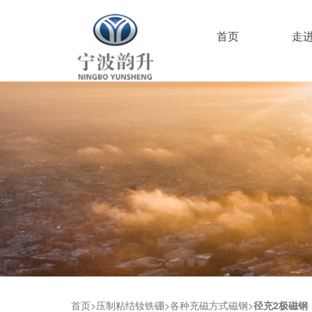
首页
走
首页
压制粘结钕铁硼
各种充磁方式磁钢
径充2极磁钢