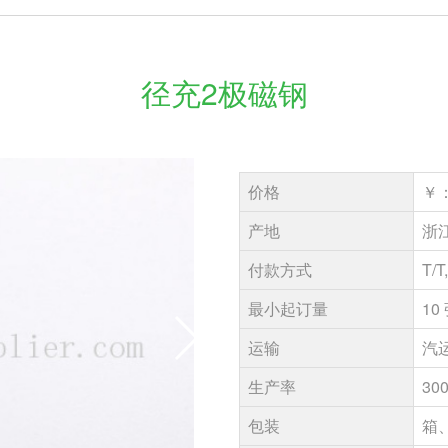
径充2极磁钢
价格
￥：
产地
浙
付款方式
T/T
最小起订量
10
运输
汽
生产率
30
包装
箱