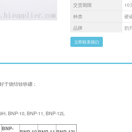
交货期限
10
种类
硬
品牌
韵
用途
汽
立即联系我们
认证
IS
市场
美国
好于烧结钕铁硼；
H, BNP-10, BNP-11, BNP-12L
BNP-
BNP-10
BNP-11
BNP-12L