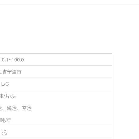
0.1~100.0
江省宁波市
, L/C
 张/片/块
运、海运、空运
0吨/年
、托