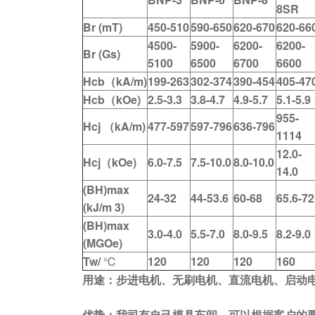
8SR
Br (mT)
450-510
590-650
620-670
620-66
4500-
5900-
6200-
6200-
Br (Gs)
5100
6500
6700
6600
Hcb
（
kA/m)
199-263
302-374
390-454
405-47
Hcb
（
kOe)
2.5-3.3
3.8-4.7
4.9-5.7
5.1-5.9
955-
Hcj
（
kA/m)
477-597
597-796
636-796
1114
12.0-
Hcj
（
kOe)
6.0-7.5
7.5-10.0
8.0-10.0
14.0
(BH)max
24-32
44-53.6
60-68
65.6-72
(kJ/m 3)
(BH)max
3.0-4.0
5.5-7.0
8.0-9.5
8.2-9.0
(MGOe)
Tw/
℃
120
120
120
160
用途：步进电机、无刷电机、直流电机、启动电
优势：我司有自己模具车间，可以根据客户的